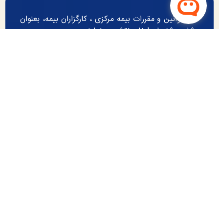
طبق قوانین و مقررات بیمه مرکزی ، کارگزاران بیمه، بعنوان
مشاور مشتریان ایفای نقش می‌نمایند.
در توکو ، نیاز مشتری شناسایی و بهترین گزینه در خصوص
نرخ ، شرایط بیمه نامه و همچنین انتخاب شرکت بیمه گر
برتر به بیمه گذار پیشنهاد و پس از تائید نسبت به صدور
بیمه نامه اقدام می‌گردد.
تهران ، جماران
021227689930-09124000512
tooko.co@gmail.com
چشم انداز