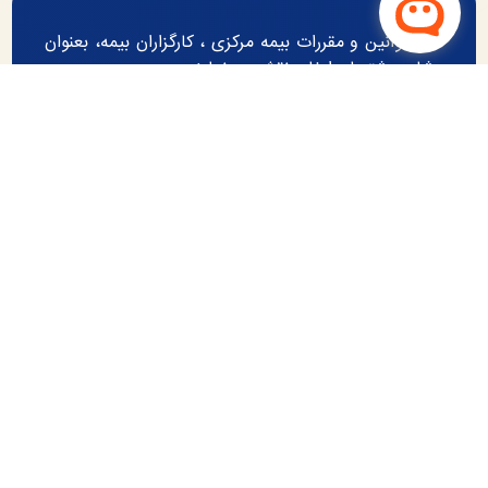
طبق قوانین و مقررات بیمه مرکزی ، کارگزاران بیمه، بعنوان
مشاور مشتریان ایفای نقش می‌نمایند.
در توکو ، نیاز مشتری شناسایی و بهترین گزینه در خصوص
نرخ ، شرایط بیمه نامه و همچنین انتخاب شرکت بیمه گر
برتر به بیمه گذار پیشنهاد و پس از تائید نسبت به صدور
بیمه نامه اقدام می‌گردد.
تهران ، جماران
021227689930-09124000512
tooko.co@gmail.com
چشم انداز