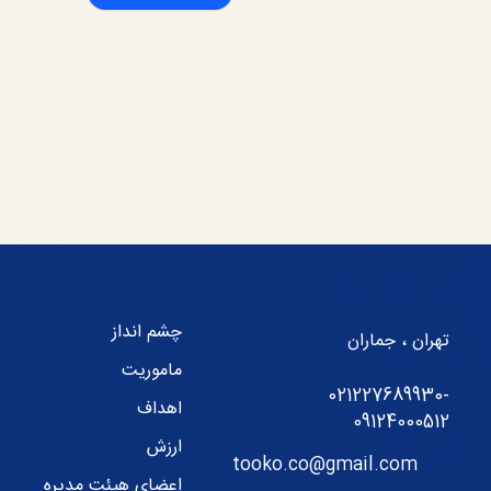
چشم انداز
تهران ، جماران
ماموریت
021227689930-
اهداف
09124000512
ارزش
tooko.co@gmail.com
اعضای هیئت مدیره