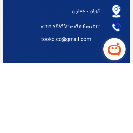
تهران ، جماران
021227689930-09124000512
tooko.co@gmail.com
چشم انداز
ماموریت
اهداف
ارزش
اعضای هیئت مدیره